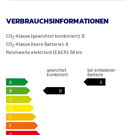
VERBRAUCHSINFORMATIONEN
CO
-Klasse (gewichtet kombiniert):
B
2
CO
-Klasse (leere Batterie):
A
2
Reichweite elektrisch (EAER):
56 km
gewichtet
bei entladener
kombiniert
Batterie
A
A
B
B
C
D
E
F
G