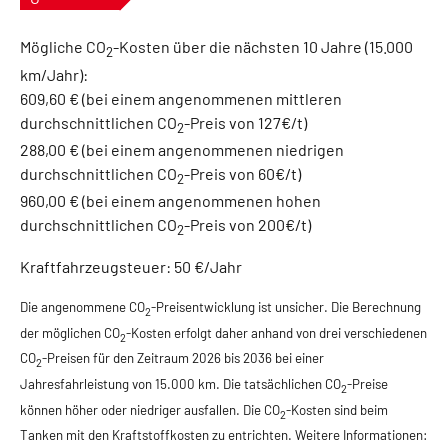
Mögliche CO
-Kosten über die nächsten 10 Jahre (15.000
2
km/Jahr):
609,60 € (bei einem angenommenen mittleren
durchschnittlichen CO
-Preis von 127€/t)
2
288,00 € (bei einem angenommenen niedrigen
durchschnittlichen CO
-Preis von 60€/t)
2
960,00 € (bei einem angenommenen hohen
durchschnittlichen CO
-Preis von 200€/t)
2
Kraftfahrzeugsteuer:
50 €/Jahr
Die angenommene CO
-Preisentwicklung ist unsicher. Die Berechnung
2
der möglichen CO
-Kosten erfolgt daher anhand von drei verschiedenen
2
CO
-Preisen für den Zeitraum 2026 bis 2036 bei einer
2
Jahresfahrleistung von 15.000 km. Die tatsächlichen CO
-Preise
2
können höher oder niedriger ausfallen. Die CO
-Kosten sind beim
2
Tanken mit den Kraftstoffkosten zu entrichten. Weitere Informationen: