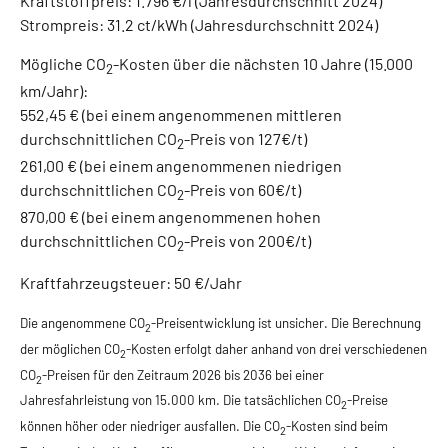
Kraftstoffpreis:
1.796 €/l (Jahresdurchschnitt 2024)
Strompreis:
31.2 ct/kWh (Jahresdurchschnitt 2024)
Mögliche CO
-Kosten über die nächsten 10 Jahre (15.000
2
km/Jahr):
552,45 € (bei einem angenommenen mittleren
durchschnittlichen CO
-Preis von 127€/t)
2
261,00 € (bei einem angenommenen niedrigen
durchschnittlichen CO
-Preis von 60€/t)
2
870,00 € (bei einem angenommenen hohen
durchschnittlichen CO
-Preis von 200€/t)
2
Kraftfahrzeugsteuer:
50 €/Jahr
Die angenommene CO
-Preisentwicklung ist unsicher. Die Berechnung
2
der möglichen CO
-Kosten erfolgt daher anhand von drei verschiedenen
2
CO
-Preisen für den Zeitraum 2026 bis 2036 bei einer
2
Jahresfahrleistung von 15.000 km. Die tatsächlichen CO
-Preise
2
können höher oder niedriger ausfallen. Die CO
-Kosten sind beim
2