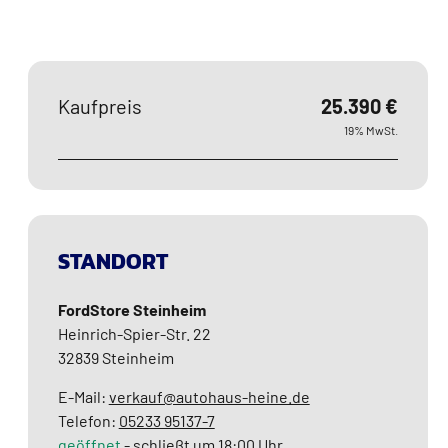
Kaufpreis
25.390 €
19% MwSt.
STANDORT
FordStore Steinheim
Heinrich-Spier-Str. 22
32839
Steinheim
E-Mail:
verkauf@autohaus-heine.de
Telefon:
05233 95137-7
geöffnet
-
schließt um 18:00 Uhr