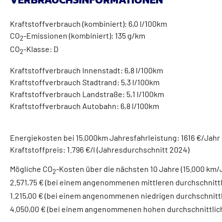
Kraftstoffverbrauch (kombiniert):
6,0 l/100km
CO
-Emissionen (kombiniert):
135 g/km
2
CO
-Klasse:
D
2
Kraftstoffverbrauch Innenstadt:
6,8 l/100km
Kraftstoffverbrauch Stadtrand:
5,3 l/100km
Kraftstoffverbrauch Landstraße:
5,1 l/100km
Kraftstoffverbrauch Autobahn:
6,8 l/100km
Energiekosten bei 15.000km Jahresfahrleistung:
1616 €/Jahr
Kraftstoffpreis:
1.796 €/l (Jahresdurchschnitt 2024)
Mögliche CO
-Kosten über die nächsten 10 Jahre (15.000 km/
2
2.571,75 € (bei einem angenommenen mittleren durchschnitt
1.215,00 € (bei einem angenommenen niedrigen durchschnitt
4.050,00 € (bei einem angenommenen hohen durchschnittli