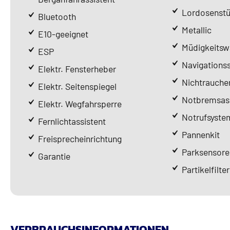
Lordosenstü
Bluetooth
Metallic
E10-geeignet
Müdigkeitsw
ESP
Navigations
Elektr. Fensterheber
Nichtrauche
Elektr. Seitenspiegel
Notbremsass
Elektr. Wegfahrsperre
Notrufsyste
Fernlichtassistent
Pannenkit
Freisprecheinrichtung
Parksensore
Garantie
Partikelfilter
VERBRAUCHSINFORMATIONEN