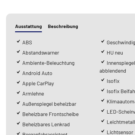
Ausstattung
Beschreibung
ABS
Geschwindig
Abstandswarner
HU neu
Ambiente-Beleuchtung
Innenspiege
abblendend
Android Auto
Isofix
Apple CarPlay
Isofix Beifah
Armlehne
Klimaautoma
Außenspiegel beheizbar
LED-Scheinw
Beheizbare Frontscheibe
Leichtmetall
Beheizbares Lenkrad
Lichtsensor
Berganfahrassistent