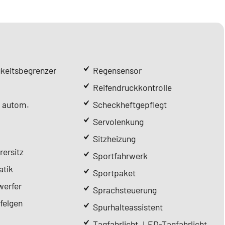
keitsbegrenzer
Regensensor
Reifendruckkontrolle
l autom.
Scheckheftgepflegt
Servolenkung
Sitzheizung
rersitz
Sportfahrwerk
tik
Sportpaket
erfer
Sprachsteuerung
felgen
Spurhalteassistent
Tagfahrlicht, LED-Tagfahrlicht