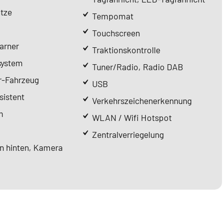
tze
Tempomat
Touchscreen
arner
Traktionskontrolle
system
Tuner/Radio, Radio DAB
r-Fahrzeug
USB
istent
Verkehrszeichenerkennung
m
WLAN / Wifi Hotspot
Zentralverriegelung
n hinten, Kamera