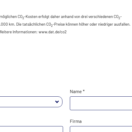
 möglichen CO
-Kosten erfolgt daher anhand von drei verschiedenen CO
-
2
2
5.000 km. Die tatsächlichen CO
-Preise können höher oder niedriger ausfallen.
2
 Weitere Informationen: www.dat.de/co2
Name *
Firma