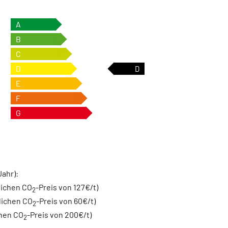
A
B
C
D
D
E
F
G
Jahr):
lichen CO
-Preis von 127€/t)
2
lichen CO
-Preis von 60€/t)
2
chen CO
-Preis von 200€/t)
2