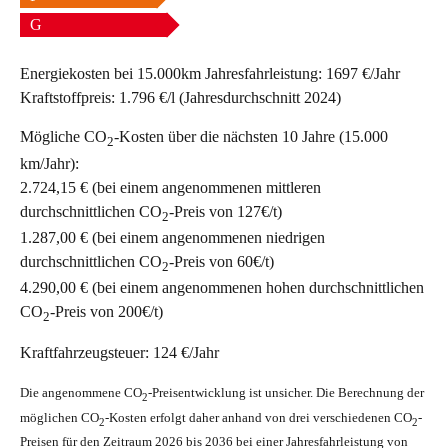
G
Energiekosten bei 15.000km Jahresfahrleistung:
1697 €/Jahr
Kraftstoffpreis:
1.796 €/l (Jahresdurchschnitt 2024)
Mögliche CO
-Kosten über die nächsten 10 Jahre (15.000
2
km/Jahr):
2.724,15 € (bei einem angenommenen mittleren
durchschnittlichen CO
-Preis von 127€/t)
2
1.287,00 € (bei einem angenommenen niedrigen
durchschnittlichen CO
-Preis von 60€/t)
2
4.290,00 € (bei einem angenommenen hohen durchschnittlichen
CO
-Preis von 200€/t)
2
Kraftfahrzeugsteuer:
124 €/Jahr
Die angenommene CO
-Preisentwicklung ist unsicher. Die Berechnung der
2
möglichen CO
-Kosten erfolgt daher anhand von drei verschiedenen CO
-
2
2
Preisen für den Zeitraum 2026 bis 2036 bei einer Jahresfahrleistung von