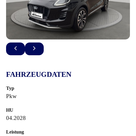
FAHRZEUGDATEN
Typ
Pkw
HU
04.2028
Leistung