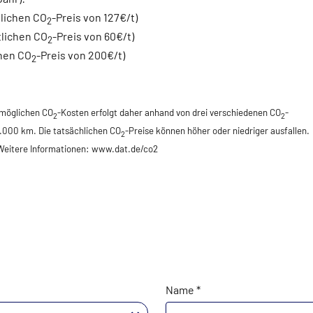
lichen CO
-Preis von 127€/t)
2
tlichen CO
-Preis von 60€/t)
2
hen CO
-Preis von 200€/t)
2
 möglichen CO
-Kosten erfolgt daher anhand von drei verschiedenen CO
-
2
2
5.000 km. Die tatsächlichen CO
-Preise können höher oder niedriger ausfallen.
2
 Weitere Informationen: www.dat.de/co2
Name *