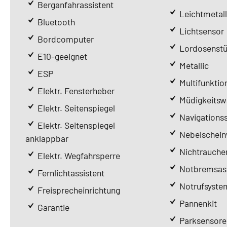
Berganfahrassistent
Leichtmetall
Bluetooth
Lichtsensor
Bordcomputer
Lordosenstü
E10-geeignet
Metallic
ESP
Multifunktio
Elektr. Fensterheber
Müdigkeitsw
Elektr. Seitenspiegel
Navigations
Elektr. Seitenspiegel
Nebelschein
anklappbar
Nichtrauche
Elektr. Wegfahrsperre
Notbremsass
Fernlichtassistent
Notrufsyste
Freisprecheinrichtung
Pannenkit
Garantie
Parksensore