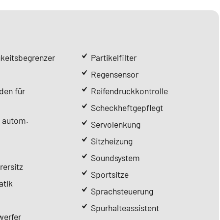
keitsbegrenzer
Partikelfilter
Regensensor
den für
Reifendruckkontrolle
Scheckheftgepflegt
l autom.
Servolenkung
Sitzheizung
Soundsystem
rersitz
Sportsitze
tik
Sprachsteuerung
Spurhalteassistent
erfer