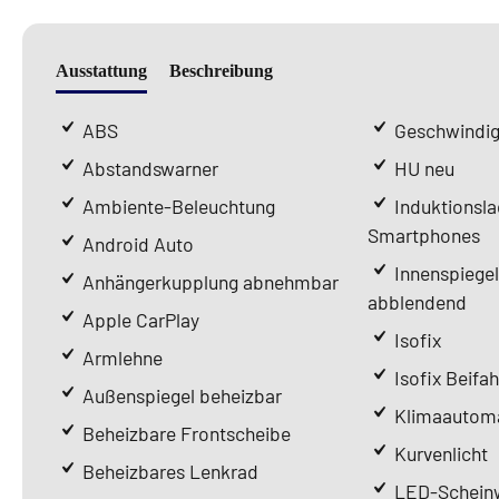
Ausstattung
Beschreibung
ABS
Geschwindig
Abstandswarner
HU neu
Ambiente-Beleuchtung
Induktionsla
Smartphones
Android Auto
Innenspiege
Anhängerkupplung abnehmbar
abblendend
Apple CarPlay
Isofix
Armlehne
Isofix Beifah
Außenspiegel beheizbar
Klimaautoma
Beheizbare Frontscheibe
Kurvenlicht
Beheizbares Lenkrad
LED-Scheinw