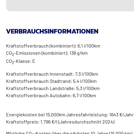
VERBRAUCHSINFORMATIONEN
Kraftstoffverbrauch (kombiniert):
6,1 l/100km
CO
-Emissionen (kombiniert):
138 g/km
2
CO
-Klasse:
E
2
Kraftstoffverbrauch Innenstadt:
7,3 l/100km
Kraftstoffverbrauch Stadtrand:
5,4 l/100km
Kraftstoffverbrauch Landstraße:
5,3 l/100km
Kraftstoffverbrauch Autobahn:
6,7 l/100km
Energiekosten bei 15.000km Jahresfahrleistung:
1643 €/Jahr
Kraftstoffpreis:
1.796 €/l (Jahresdurchschnitt 2024)
Mögliche CO
-Kosten über die nächsten 10 Jahre (15.000 km/