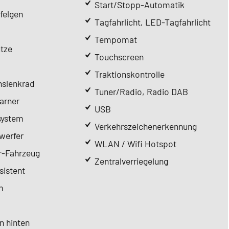
Start/Stopp-Automatik
felgen
Tagfahrlicht, LED-Tagfahrlicht
Tempomat
tze
Touchscreen
Traktionskontrolle
nslenkrad
Tuner/Radio, Radio DAB
arner
USB
system
Verkehrszeichenerkennung
werfer
WLAN / Wifi Hotspot
r-Fahrzeug
Zentralverriegelung
istent
m
n hinten