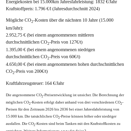
Energiekosten bei 15.000km Jahresfahrleistung:
1832 €/Jahr
Kraftstoffpreis:
1.796 €/l (Jahresdurchschnitt 2024)
Mögliche CO
-Kosten über die nächsten 10 Jahre (15.000
2
km/Jahr):
2.952,75 € (bei einem angenommenen mittleren
durchschnittlichen CO
-Preis von 127€/t)
2
1.395,00 € (bei einem angenommenen niedrigen
durchschnittlichen CO
-Preis von 60€/t)
2
4.650,00 € (bei einem angenommenen hohen durchschnittlichen
CO
-Preis von 200€/t)
2
Kraftfahrzeugsteuer:
164 €/Jahr
Die angenommene CO
-Preisentwicklung ist unsicher. Die Berechnung der
2
möglichen CO
-Kosten erfolgt daher anhand von drei verschiedenen CO
-
2
2
Preisen für den Zeitraum 2026 bis 2036 bei einer Jahresfahrleistung von
15.000 km. Die tatsächlichen CO
-Preise können höher oder niedriger
2
ausfallen. Die CO
-Kosten sind beim Tanken mit den Kraftstoffkosten zu
2
entrichten. Weitere Informationen: www.dat.de/co2